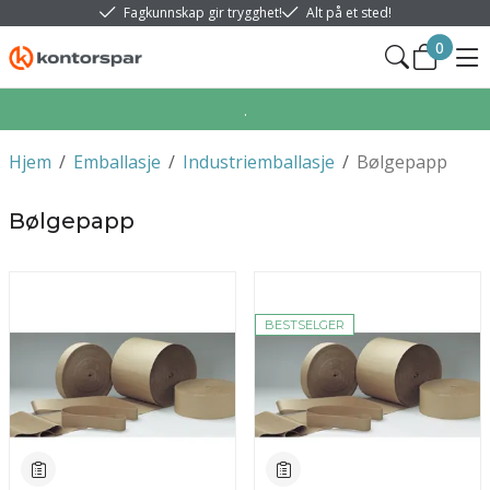
Fagkunnskap gir trygghet!
Alt på et sted!
0
.
Hjem
/
Emballasje
/
Industriemballasje
/
Bølgepapp
Bølgepapp
BESTSELGER