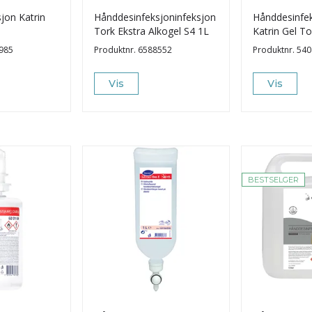
jon Katrin
Hånddesinfeksjoninfeksjon
Hånddesinfek
Tork Ekstra Alkogel S4 1L
Katrin Gel T
985
Produktnr.
6588552
Produktnr.
540
Vis
Vis
BESTSELGER