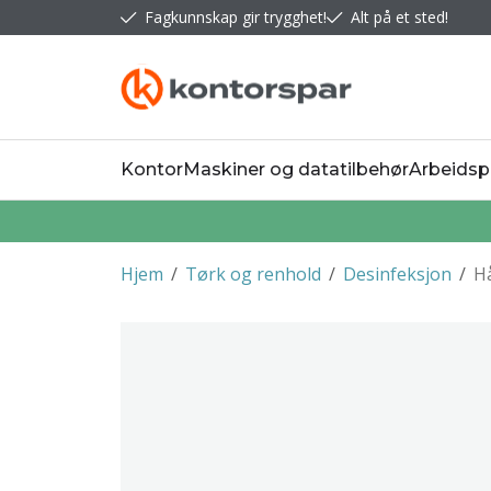
Fagkunnskap gir trygghet!
Alt på et sted!
Kontor
Maskiner og datatilbehør
Arbeidsp
Hjem
/
Tørk og renhold
/
Desinfeksjon
/
H