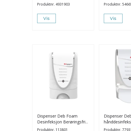
Produktnr.
4931903
Produktnr.
5466
Vis
Vis
Dispenser Deb Foam
Dispenser De
Desinfeksjon Berøringsfri
hånddesinfeks
1L
1L
Produktnr.
113801
Produktnr.
7793