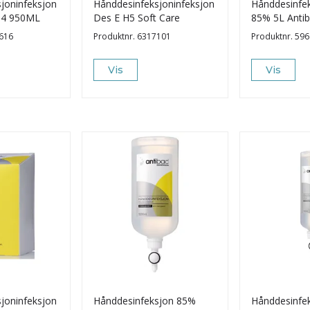
joninfeksjon
Hånddesinfeksjoninfeksjon
Hånddesinfek
 S4 950ML
Des E H5 Soft Care
85% 5L Anti
616
Produktnr.
6317101
Produktnr.
596
Vis
Vis
joninfeksjon
Hånddesinfeksjon 85%
Hånddesinfek