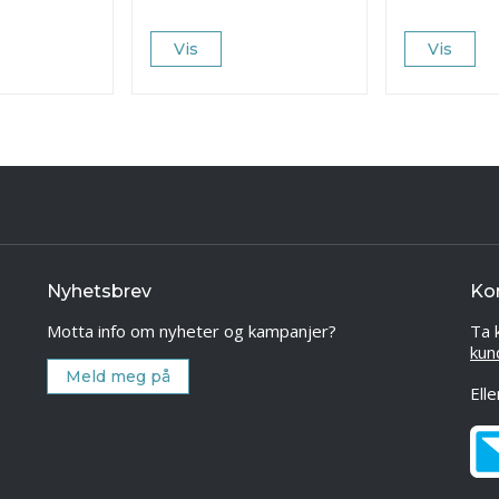
Vis
Vis
Nyhetsbrev
Ko
Motta info om nyheter og kampanjer?
Ta 
kun
Meld meg på
Ell