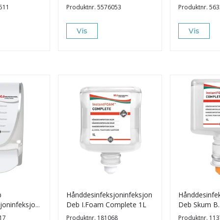
511
Produktnr.
5576053
Produktnr.
563
Vis
Vis
b
Hånddesinfeksjoninfeksjon
Hånddesinfek
joninfeksjon
Deb I.Foam Complete 1L
Deb Skum B.F
1L
17
Produktnr.
181068
Produktnr.
113