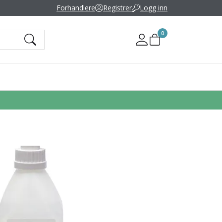
Forhandlere
Registrer
Logg inn
0
Mine sider