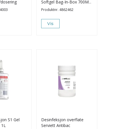
/dosering
Softgel Bag-In-Box 700ML
Antibac
4003
Produktnr.
4862462
Vis
jon S1 Gel
Desinfeksjon overflate
n 1L
Serviett Antibac