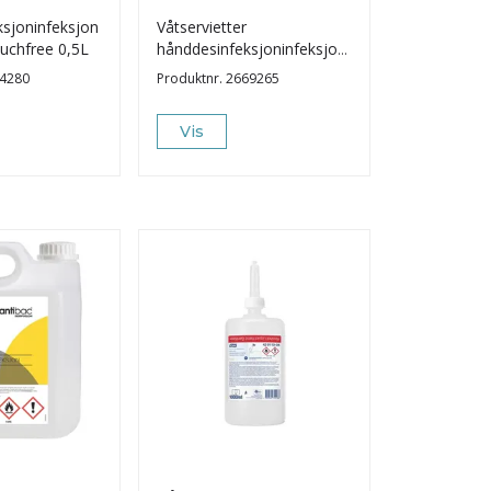
sjoninfeksjon
Våtservietter
ouchfree 0,5L
hånddesinfeksjoninfeksjon
250Stk
4280
Produktnr.
2669265
Vis