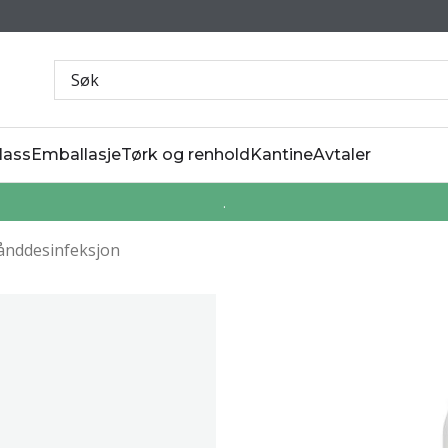
lass
Emballasje
Tørk og renhold
Kantine
Avtaler
.
ånddesinfeksjon