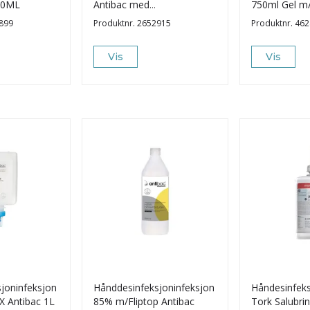
700ML
Antibac med
750ml Gel m
doseringskapsel
899
Produktnr.
2652915
Produktnr.
462
Vis
Vis
joninfeksjon
Hånddesinfeksjoninfeksjon
Håndesinfeks
X Antibac 1L
85% m/Fliptop Antibac
Tork Salubri