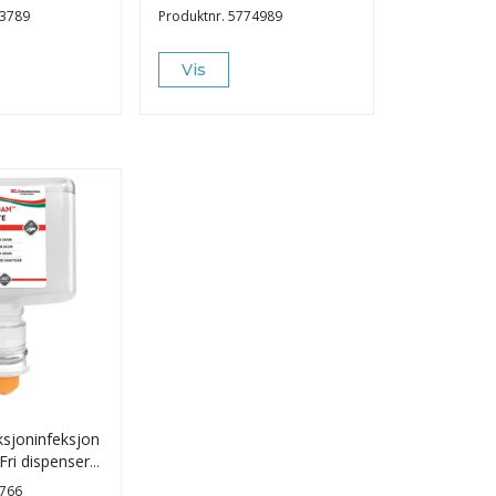
3789
Produktnr.
5774989
Vis
sjoninfeksjon
ri dispenser
766