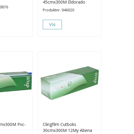
45cmx300M Eldorado
0876
Produktnr.
946020
Vis
0cmx300M Pvc-
Clingfilm Cutboks
30cmx300M 12My Abena