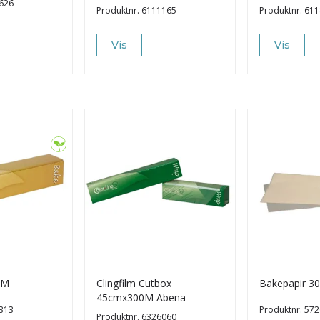
626
Produktnr.
6111165
Produktnr.
611
Vis
Vis
0M
Clingfilm Cutbox
Bakepapir 
45cmx300M Abena
313
Produktnr.
572
Produktnr.
6326060