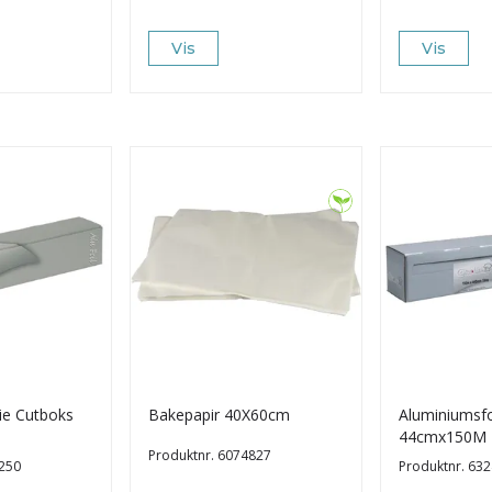
Vis
Vis
ie Cutboks
Bakepapir 40X60cm
Aluminiumsfo
44cmx150M
Produktnr.
6074827
250
Produktnr.
632