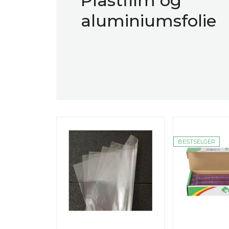
Plastfilm og
aluminiumsfolie
BESTSELGER