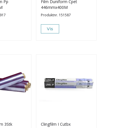
rm Pp
Film Duniform Cpet
M
446mmx400M
917
Produktnr.
151587
Vis
cm 3Stk
Clingfilm I Cutbx