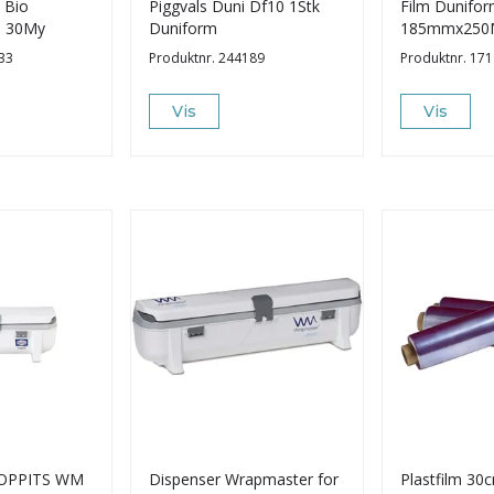
 Bio
Piggvals Duni Df10 1Stk
Film Dunifo
 30My
Duniform
185mmx250
33
Produktnr.
244189
Produktnr.
171
Vis
Vis
OPPITS WM
Dispenser Wrapmaster for
Plastfilm 30