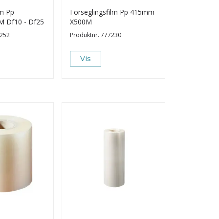
rm Pp
Forseglingsfilm Pp 415mm
 Df10 - Df25
X500M
252
Produktnr.
777230
Vis