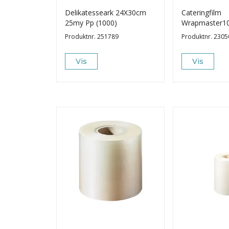
Delikatesseark 24X30cm
Cateringfilm
25my Pp (1000)
Wrapmaster1
30cmx100M(3
Produktnr.
251789
Produktnr.
2305
Vis
Vis