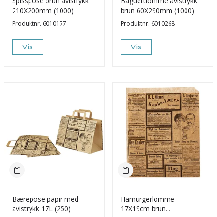
Spisspose brun avistrykk
Baguettlomme avistrykk
210X200mm (1000)
brun 60X290mm (1000)
Produktnr.
6010177
Produktnr.
6010268
Vis
Vis
Bærepose papir med
Hamurgerlomme
avistrykk 17L (250)
17X19cm brun