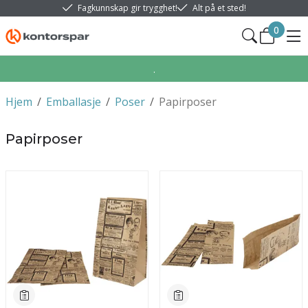
Fagkunnskap gir trygghet!
Alt på et sted!
0
.
Hjem
/
Emballasje
/
Poser
/
Papirposer
Papirposer