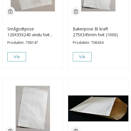
Smågodtpose
Bakerpose Bl kraft
120X35X240 vindu hvit
275X345mm hvit (1000)
(1000)
Produktnr.
706147
Produktnr.
706434
Vis
Vis