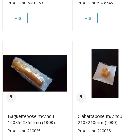
avistrykk(1000)
Produktnr.
6010169
Produktnr.
5978648
Vis
Vis
Baguettepose m/vindu
Ciabattapose m/vindu
100X50X350mm (1000)
210X210mm (1000)
Produktnr.
210025
Produktnr.
210026