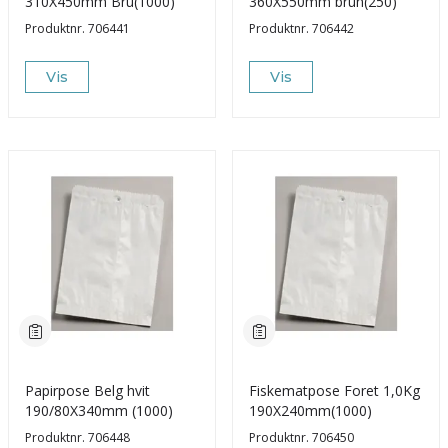
310X450mm Bru(1000)
360X550mm brun(250)
Produktnr.
706441
Produktnr.
706442
Vis
Vis
Papirpose Belg hvit
Fiskematpose Foret 1,0Kg
190/80X340mm (1000)
190X240mm(1000)
Produktnr.
706448
Produktnr.
706450