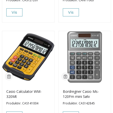
Produktnr.
CAS127261
Produktnr.
CAN11063
Vis
Vis
Casio Calculator WM-
Bordregner Casio Ms-
320Mt
120Fm mini Sølv
Produktnr.
CAS141004
Produktnr.
CAS142845