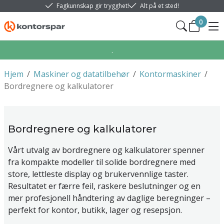
Fagkunnskap gir trygghet!
Alt på et sted!
0
.
Hjem
/
Maskiner og datatilbehør
/
Kontormaskiner
/
Bordregnere og kalkulatorer
Bordregnere og kalkulatorer
Vårt utvalg av bordregnere og kalkulatorer spenner
fra kompakte modeller til solide bordregnere med
store, lettleste display og brukervennlige taster.
Resultatet er færre feil, raskere beslutninger og en
mer profesjonell håndtering av daglige beregninger –
perfekt for kontor, butikk, lager og resepsjon.