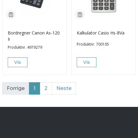
Bordregner Canon As-120
Kalkulator Casio Hs-8Va
Ii
Produktnr.
700105
Produktnr.
4979279
Vis
Vis
Forrige
1
2
Neste