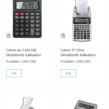
Canon As-120Ii Dbl
Canon P1-Dtsc
Skrivebords Kalkulator
Skrivebords Kalkulator
m/Rull, W/O Adapter
Produktnr.
CAN11065
Produktnr.
CAN12022
Vis
Vis