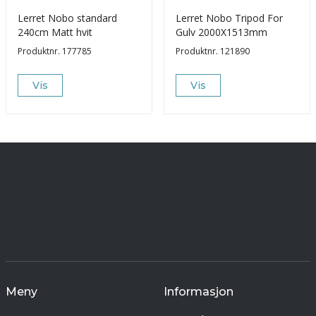
Lerret Nobo standard
Lerret Nobo Tripod For
240cm Matt hvit
Gulv 2000X1513mm
Produktnr.
177785
Produktnr.
121890
Vis
Vis
Meny
Informasjon