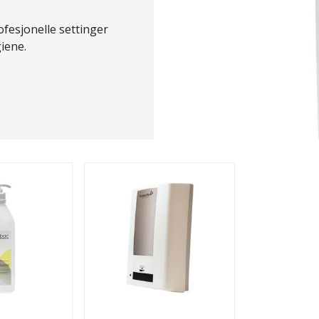
ofesjonelle settinger
iene.