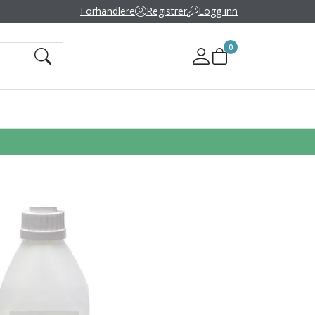
Forhandlere
Registrer
Logg inn
0
Mine sider