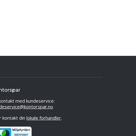
ntorspar
kontakt med kundeservice:
deservice@kontorspar.no
er kontakt din
lokale forhandler
.