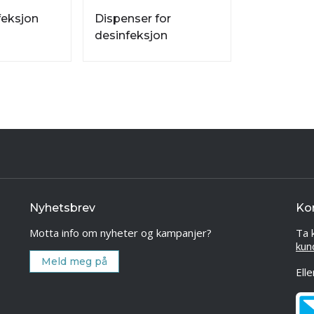
eksjon
Dispenser for
desinfeksjon
Nyhetsbrev
Ko
Motta info om nyheter og kampanjer?
Ta 
kun
Meld meg på
Ell