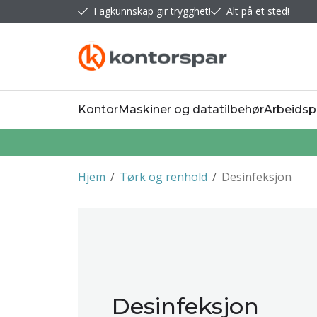
Fagkunnskap gir trygghet!
Alt på et sted!
Kontor
Maskiner og datatilbehør
Arbeidsp
Hjem
/
Tørk og renhold
/
Desinfeksjon
Desinfeksjon