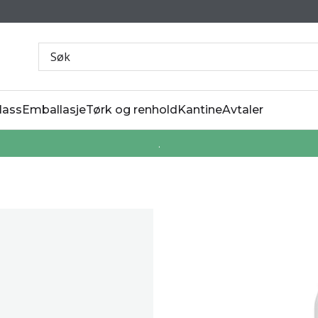
lass
Emballasje
Tørk og renhold
Kantine
Avtaler
.