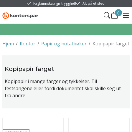
Fagkunnskap gir trygghet!
Alt på et sted!
0
.
Hjem
/
Kontor
/
Papir og notatbøker
/
Kopipapir farget
Kopipapir farget
Kopipapir i mange farger og tykkelser. Til
festsangene eller fordi dokumentet skal skille seg ut
fra andre.