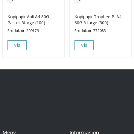
Kopipapir Apli A4 80G
Kopipapir Trophee P. A4
Pastell 5farge (100)
80G 5 farge (500)
Produktnr.
209179
Produktnr.
772083
Vis
Vis
Meny
Informasjon