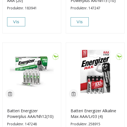
AAA (20)
Powerplus AA/Nh15 (10)
Produktnr.
183941
Produktnr.
147247
Vis
Vis
Batteri Energizer
Batteri Energizer Alkaline
Powerplus AAA/Nh12(10)
Max AAA/Lr03 (4)
Produktnr.
147248
Produktnr.
258915