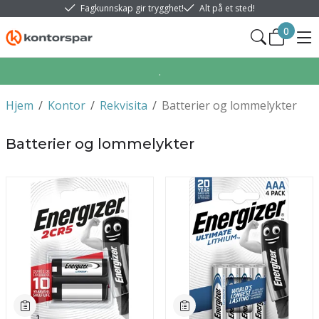
Fagkunnskap gir trygghet!
Alt på et sted!
0
.
Hjem
/
Kontor
/
Rekvisita
/
Batterier og lommelykter
Batterier og lommelykter