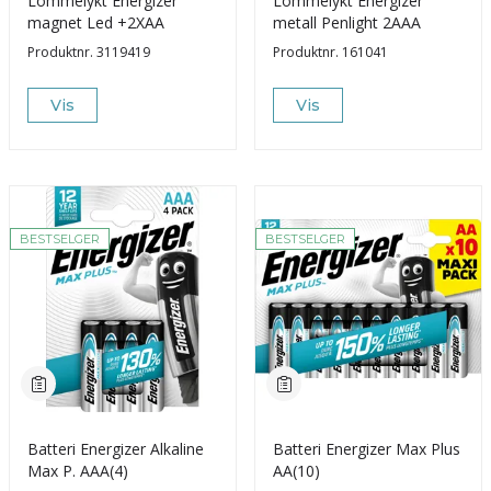
Lommelykt Energizer
Lommelykt Energizer
magnet Led +2XAA
metall Penlight 2AAA
Produktnr.
3119419
Produktnr.
161041
Vis
Vis
BESTSELGER
BESTSELGER
Batteri Energizer Alkaline
Batteri Energizer Max Plus
Max P. AAA(4)
AA(10)