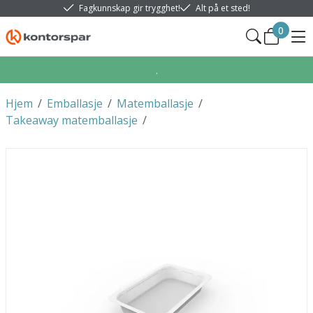
Fagkunnskap gir trygghet!
Alt på et sted!
0
.
Hjem
/
Emballasje
/
Matemballasje
/
Takeaway matemballasje
/