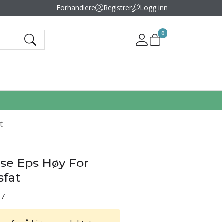
Forhandlere
Registrer
Logg inn
0
Mine sider
t
se Eps Høy For
sfat
37