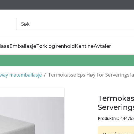
lass
Emballasje
Tørk og renhold
Kantine
Avtaler
.
way matemballasje
/
Termokasse Eps Høy For Serveringsfa
Termokas
Servering
Produktnr.:
44476