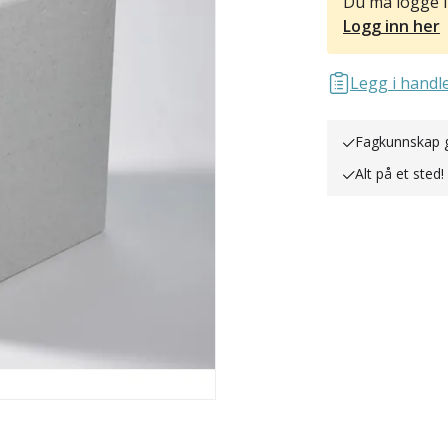
Du må logge i
Logg inn her
Legg i handle
Fagkunnskap gi
Alt på et sted!