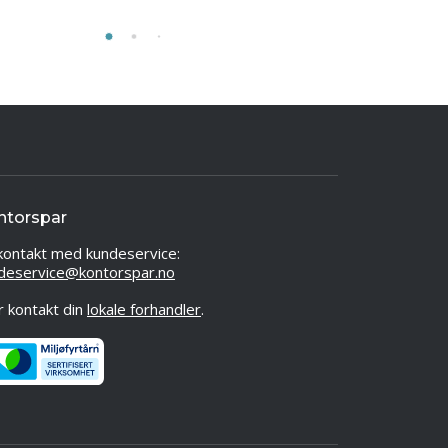
ntorspar
kontakt med kundeservice:
deservice@kontorspar.no
er kontakt din
lokale forhandler
.