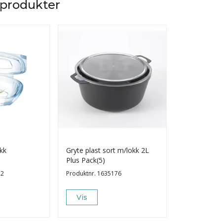
 produkter
kk
Gryte plast sort m/lokk 2L
Plastbeger 
Plus Pack(5)
1000ML (30
22
Produktnr.
1635176
Produktnr.
12
Vis
Vis