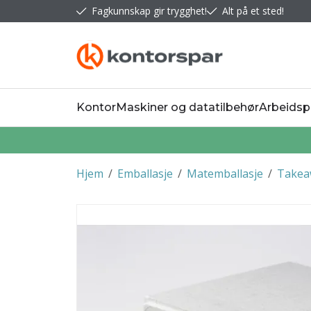
Fagkunnskap gir trygghet!
Alt på et sted!
Kontor
Maskiner og datatilbehør
Arbeidsp
Hjem
/
Emballasje
/
Matemballasje
/
Takea