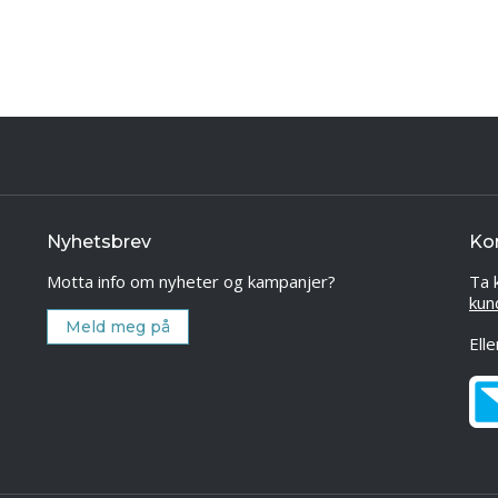
Nyhetsbrev
Ko
Motta info om nyheter og kampanjer?
Ta 
kun
Meld meg på
Ell