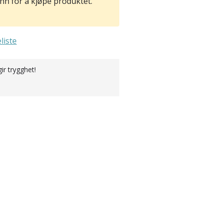
nn for å kjøpe produktet.
liste
r trygghet!