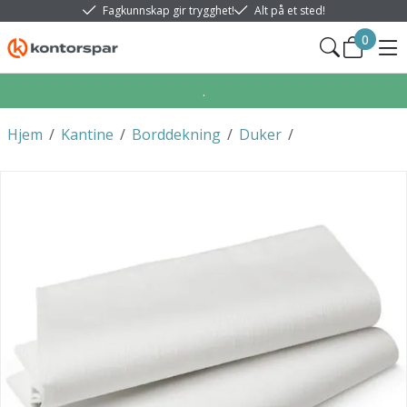
Fagkunnskap gir trygghet!
Alt på et sted!
0
.
Hjem
/
Kantine
/
Borddekning
/
Duker
/