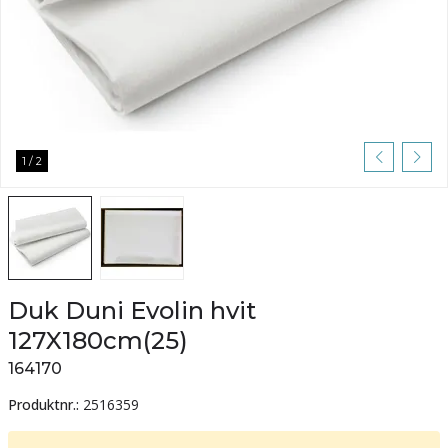
1
/
2
Duk Duni Evolin hvit
127X180cm(25)
164170
Produktnr.:
2516359