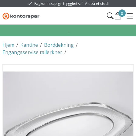
Fagkunnskap gir trygghet!
Alt på et sted!
0
.
Hjem
/
Kantine
/
Borddekning
/
Engangsservise tallerkner
/