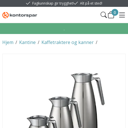
Fagkunnskap gir trygghet!
Alt på et sted!
0
.
Hjem
/
Kantine
/
Kaffetraktere og kanner
/