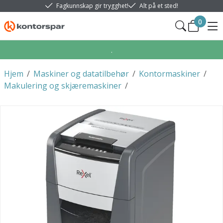
Fagkunnskap gir trygghet!
Alt på et sted!
0
.
Hjem
/
Maskiner og datatilbehør
/
Kontormaskiner
/
Makulering og skjæremaskiner
/