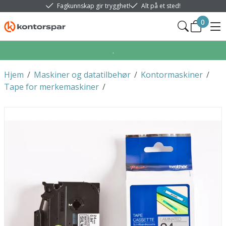
Fagkunnskap gir trygghet!
Alt på et sted!
0
.
Hjem
/
Maskiner og datatilbehør
/
Kontormaskiner
/
Tape for merkemaskiner
/