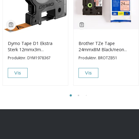
Dymo Tape D1 Ekstra
Brother TZe Tape
Sterk 12mmx3m
24mmx8M Black/neon
sort/Oransje
Orange
Produktnr.
DYM1978367
Produktnr.
BROTZB51
Vis
Vis