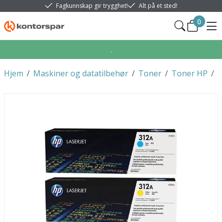
Fagkunnskap gir trygghet!
Alt på et sted!
0
.
Hjem
/
Maskiner og datatilbehør
/
Toner
/
Toner HP
/