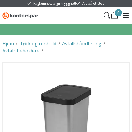
Fagkunnskap gir trygghet!
Alt på et sted!
0
.
Hjem
/
Tørk og renhold
/
Avfallshåndtering
/
Avfallsbeholdere
/