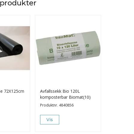
 produkter
BESTSELGER
-Pe 72X125cm
Avfallssekk Bio 120L
Foringspose
komposterbar Biomat(10)
(10)
7
Produktnr.
4840856
Produktnr.
58
Vis
Vis