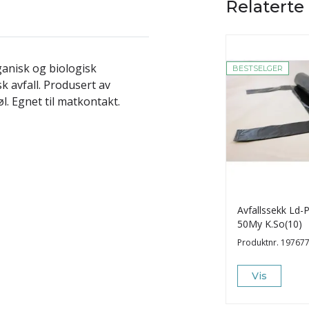
Relaterte
nisk og biologisk
BESTSELGER
k avfall. Produsert av
l. Egnet til matkontakt.
Avfallssekk Ld
50My K.So(10)
Produktnr.
19767
Vis