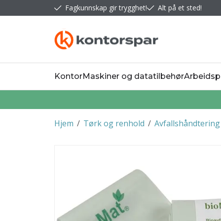
Fagkunnskap gir trygghet!
Alt på et sted!
Kontor
Maskiner og datatilbehør
Arbeidsp
Hjem
/
Tørk og renhold
/
Avfallshåndtering