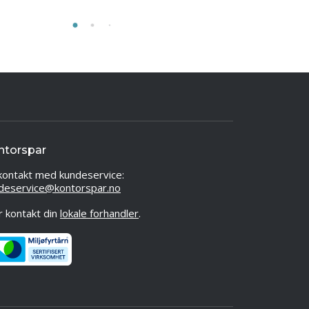
ntorspar
kontakt med kundeservice:
deservice@kontorspar.no
er kontakt din
lokale forhandler
.