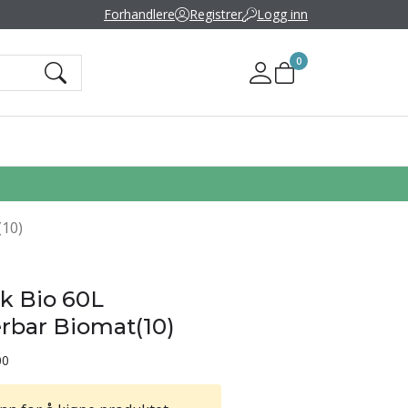
Forhandlere
Registrer
Logg inn
0
Mine sider
(10)
kk Bio 60L
rbar Biomat(10)
00