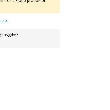
nn for å kjøpe produktet.
liste
r trygghet!