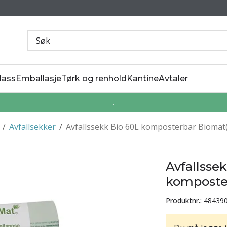
lass
Emballasje
Tørk og renhold
Kantine
Avtaler
.
/
Avfallsekker
/
Avfallssekk Bio 60L komposterbar Biomat
Avfallsse
komposte
Produktnr.:
48439