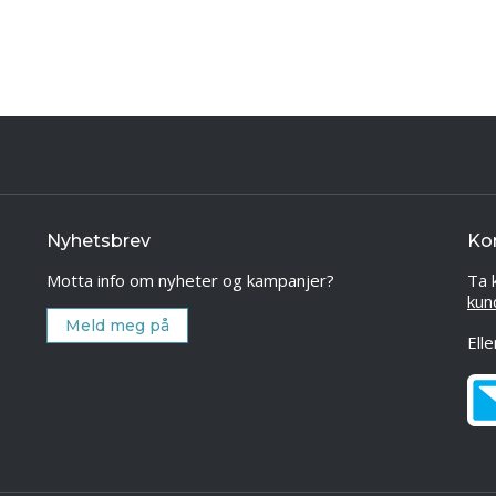
Nyhetsbrev
Ko
Motta info om nyheter og kampanjer?
Ta 
kun
Meld meg på
Ell