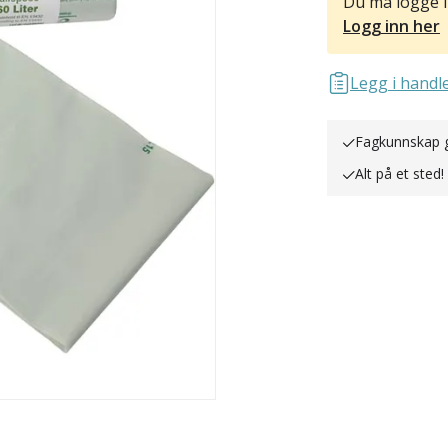
Du må logge i
Logg inn her
Legg i handle
Fagkunnskap gi
Alt på et sted!