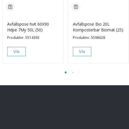
Avfallspose hvit 60X90
Avfallspose Bio 20L
Hdpe 7My 50L (50)
Komposterbar Biomat (25)
Produktnr.
5514393
Produktnr.
5598628
Vis
Vis