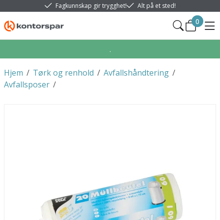
Fagkunnskap gir trygghet!
Alt på et sted!
0
.
Hjem
/
Tørk og renhold
/
Avfallshåndtering
/
Avfallsposer
/